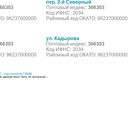
й
пер. 2-й Северный
66303
Почтовый индекс:
366303
Код ИФНС: 2034
О: 96237000000
Районный код ОКАТО: 96237000000
й
ул. Кадырова
66303
Почтовый индекс:
366303
Код ИФНС: 2034
О: 96237000000
Районный код ОКАТО: 96237000000
С, коды регионов ГИБДД
 данные могут быть не актуальны...