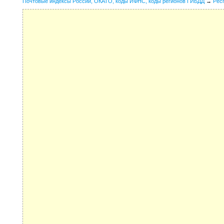
Почтовые индексы России, ОКАТО, коды ИФНС, коды регионов ГИБДД
→
Рес