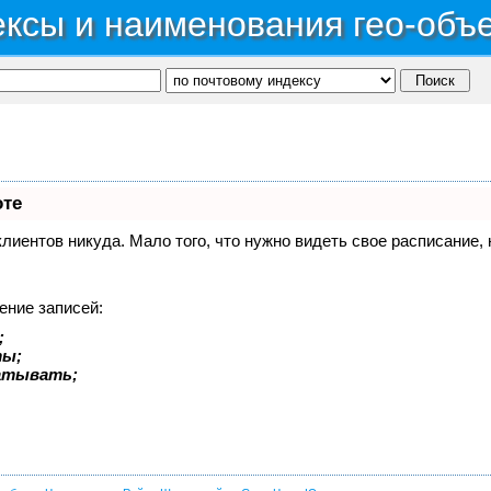
ксы и наименования гео-объ
оте
 клиентов никуда. Мало того, что нужно видеть свое расписание
ение записей:
;
ты;
батывать;