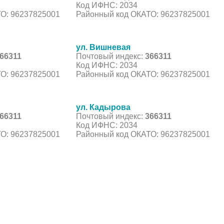
Код ИФНС: 2034
О: 96237825001
Районный код ОКАТО: 96237825001
ул. Вишневая
66311
Почтовый индекс:
366311
Код ИФНС: 2034
О: 96237825001
Районный код ОКАТО: 96237825001
ул. Кадырова
66311
Почтовый индекс:
366311
Код ИФНС: 2034
О: 96237825001
Районный код ОКАТО: 96237825001
С, коды регионов ГИБДД
 данные могут быть не актуальны...