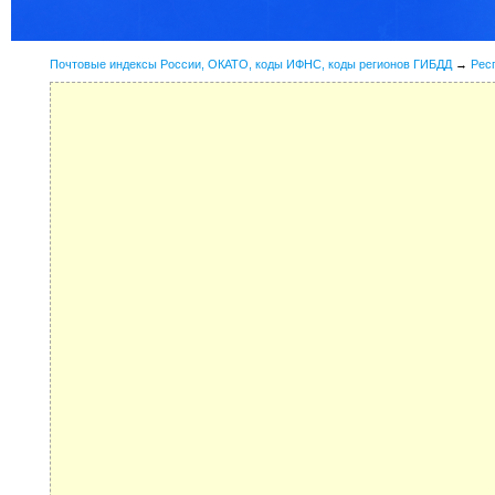
Почтовые индексы России, ОКАТО, коды ИФНС, коды регионов ГИБДД
→
Рес