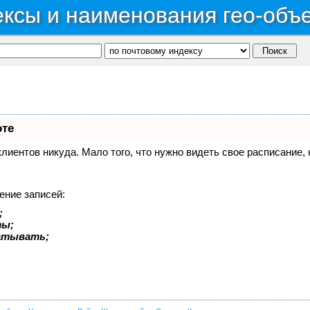
ксы и наименования гео-объ
оте
 клиентов никуда. Мало того, что нужно видеть свое расписание
ение записей:
;
ты;
батывать;