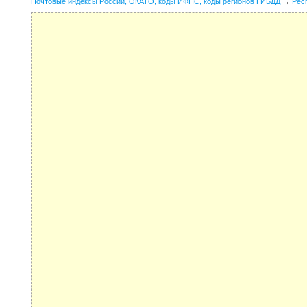
Почтовые индексы России, ОКАТО, коды ИФНС, коды регионов ГИБДД
→
Рес