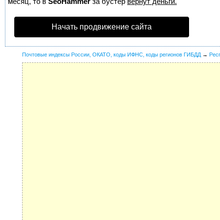
месяц, то в
SeoHammer
за бустер
вернут деньги.
Начать продвижение сайта
Почтовые индексы России, ОКАТО, коды ИФНС, коды регионов ГИБДД
→
Рес