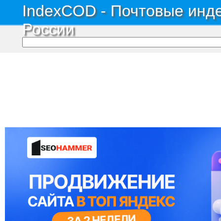
IndexCOD - Почтовые инде
России