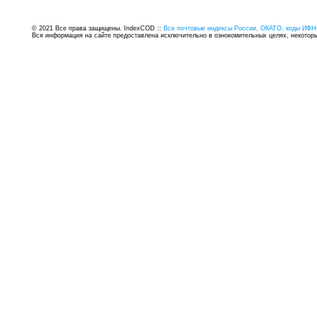
© 2021 Все права защищены. IndexCOD ::
Все почтовые индексы России, ОКАТО, коды ИФН
Вся информация на сайте предоставлена исключительно в ознокомительных целях, некоторые