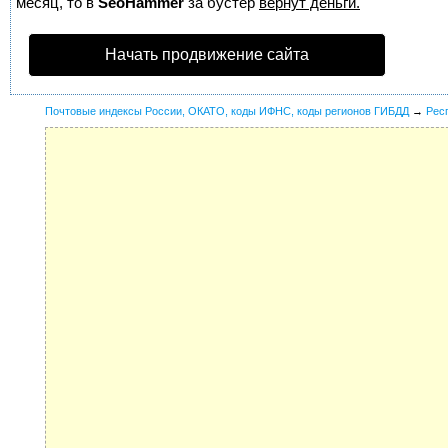
месяц, то в
SeoHammer
за бустер
вернут деньги.
Начать продвижение сайта
Почтовые индексы России, ОКАТО, коды ИФНС, коды регионов ГИБДД
→
Рес