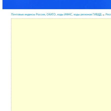
Почтовые индексы России, ОКАТО, коды ИФНС, коды регионов ГИБДД
→
Рес