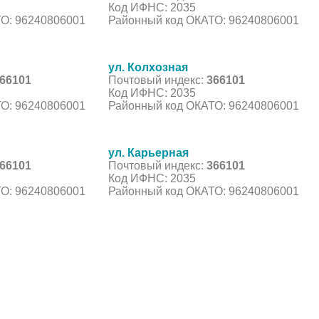
Код ИФНС: 2035
О: 96240806001
Районный код ОКАТО: 96240806001
ул. Колхозная
66101
Почтовый индекс:
366101
Код ИФНС: 2035
О: 96240806001
Районный код ОКАТО: 96240806001
ул. Карьерная
66101
Почтовый индекс:
366101
Код ИФНС: 2035
О: 96240806001
Районный код ОКАТО: 96240806001
С, коды регионов ГИБДД
 данные могут быть не актуальны...