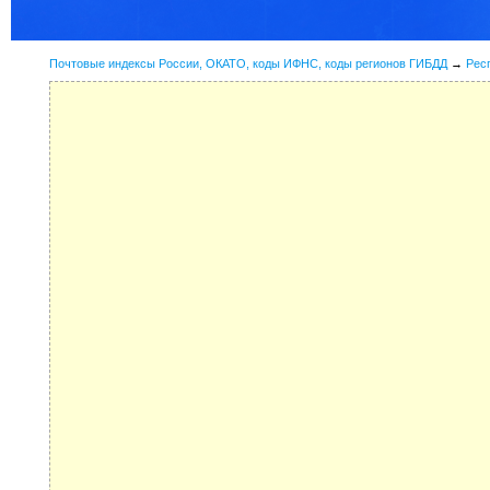
Почтовые индексы России, ОКАТО, коды ИФНС, коды регионов ГИБДД
→
Рес