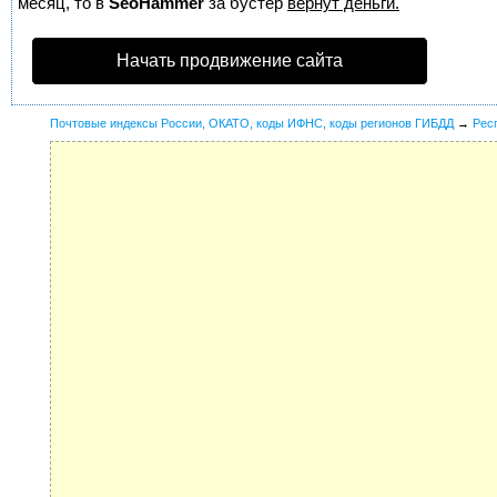
месяц, то в
SeoHammer
за бустер
вернут деньги.
Начать продвижение сайта
Почтовые индексы России, ОКАТО, коды ИФНС, коды регионов ГИБДД
→
Рес