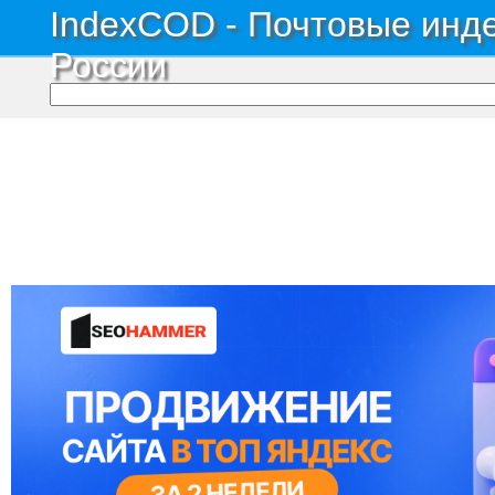
IndexCOD - Почтовые инде
России