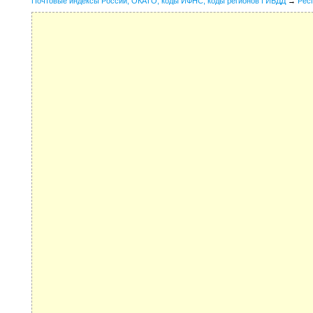
Почтовые индексы России, ОКАТО, коды ИФНС, коды регионов ГИБДД
→
Рес