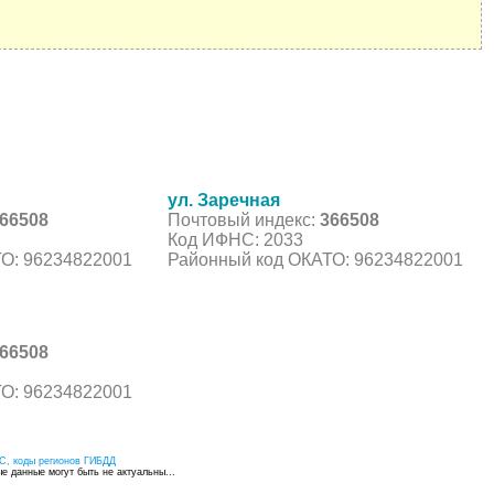
ул. Заречная
66508
Почтовый индекс:
366508
Код ИФНС: 2033
О: 96234822001
Районный код ОКАТО: 96234822001
66508
О: 96234822001
С, коды регионов ГИБДД
 данные могут быть не актуальны...