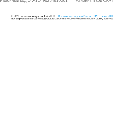
Районный код ОКАТО: 96234810001
Районный код ОКАТ
© 2021 Все права защищены. IndexCOD ::
Все почтовые индексы России, ОКАТО, коды ИФН
Вся информация на сайте предоставлена исключительно в ознокомительных целях, некоторые