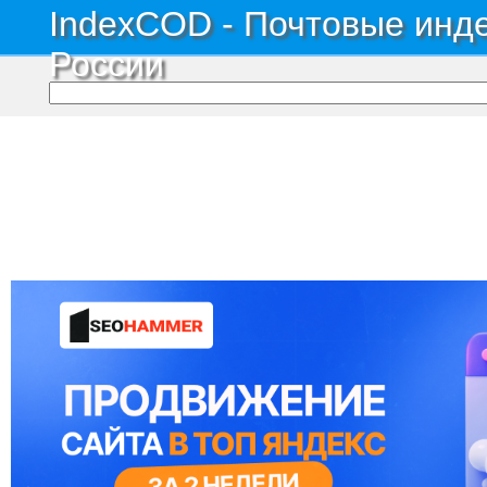
IndexCOD - Почтовые инде
России