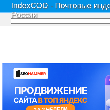
IndexCOD - Почтовые инде
России