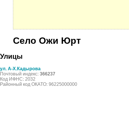
Село Ожи Юрт
Улицы
ул. А-Х.Кадырова
Почтовый индекс:
366237
Код ИФНС: 2032
Районный код ОКАТО: 96225000000
© 2021 Все права защищены. IndexCOD ::
Все почтовые индексы России, ОКАТО, коды ИФН
Вся информация на сайте предоставлена исключительно в ознокомительных целях, некоторые