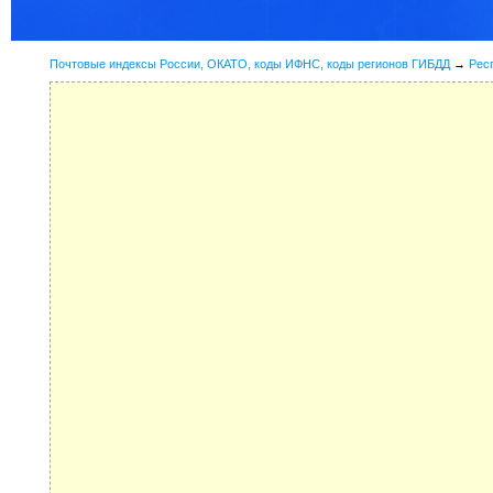
Почтовые индексы России, ОКАТО, коды ИФНС, коды регионов ГИБДД
→
Рес