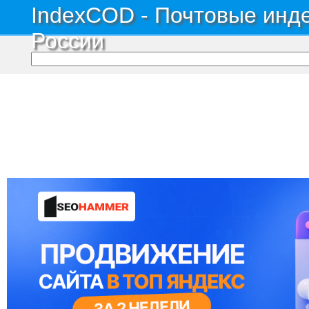
IndexCOD - Почтовые инде
России