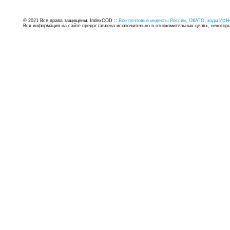
© 2021 Все права защищены. IndexCOD ::
Все почтовые индексы России, ОКАТО, коды ИФН
Вся информация на сайте предоставлена исключительно в ознокомительных целях, некоторые