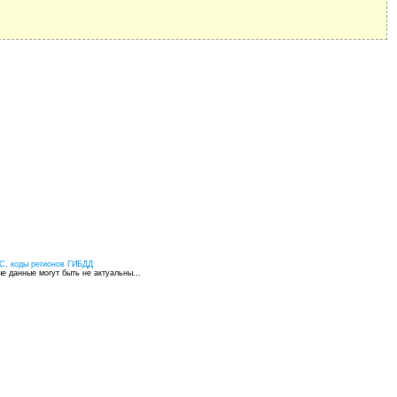
С, коды регионов ГИБДД
 данные могут быть не актуальны...