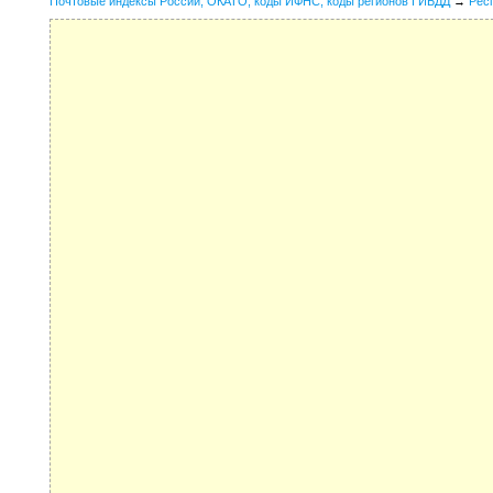
Почтовые индексы России, ОКАТО, коды ИФНС, коды регионов ГИБДД
→
Рес