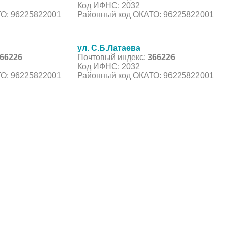
Код ИФНС: 2032
О: 96225822001
Районный код ОКАТО: 96225822001
ул. С.Б.Латаева
66226
Почтовый индекс:
366226
Код ИФНС: 2032
О: 96225822001
Районный код ОКАТО: 96225822001
С, коды регионов ГИБДД
 данные могут быть не актуальны...