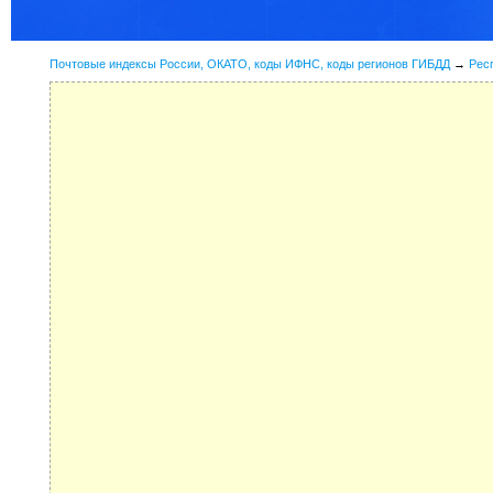
Почтовые индексы России, ОКАТО, коды ИФНС, коды регионов ГИБДД
→
Рес