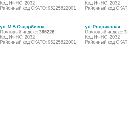
Код ИФНС: 2032
Код ИФНС: 2032
Районный код ОКАТО: 96225822001
Районный код ОКАТ
ул. М.В.Оздарбиева
ул. Родниковая
Почтовый индекс:
366226
Почтовый индекс:
3
Код ИФНС: 2032
Код ИФНС: 2032
Районный код ОКАТО: 96225822001
Районный код ОКАТ
© 2021 Все права защищены. IndexCOD ::
Все почтовые индексы России, ОКАТО, коды ИФН
Вся информация на сайте предоставлена исключительно в ознокомительных целях, некоторые