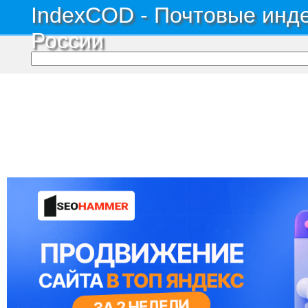
IndexCOD - Почтовые инде
России