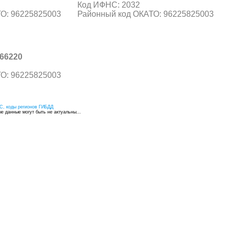
Код ИФНС: 2032
О: 96225825003
Районный код ОКАТО: 96225825003
66220
О: 96225825003
С, коды регионов ГИБДД
 данные могут быть не актуальны...