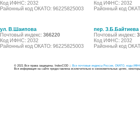
Код ИФНС: 2032
Код ИФНС: 2032
Районный код ОКАТО: 96225825003
Районный код ОКАТ
ул. В.Шаипова
пер. З.Б.Байтиева
Почтовый индекс:
366220
Почтовый индекс:
3
Код ИФНС: 2032
Код ИФНС: 2032
Районный код ОКАТО: 96225825003
Районный код ОКАТ
© 2021 Все права защищены. IndexCOD ::
Все почтовые индексы России, ОКАТО, коды ИФН
Вся информация на сайте предоставлена исключительно в ознокомительных целях, некоторые