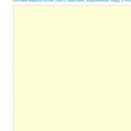
Почтовые индексы России, ОКАТО, коды ИФНС, коды регионов ГИБДД
→
Рес