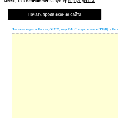
месяц, то в
SeoHammer
за бустер
вернут деньги.
Начать продвижение сайта
Почтовые индексы России, ОКАТО, коды ИФНС, коды регионов ГИБДД
→
Рес