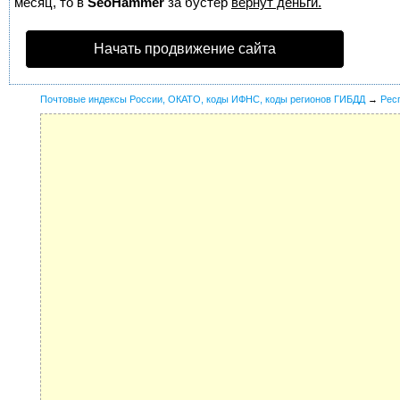
месяц, то в
SeoHammer
за бустер
вернут деньги.
Начать продвижение сайта
Почтовые индексы России, ОКАТО, коды ИФНС, коды регионов ГИБДД
→
Рес