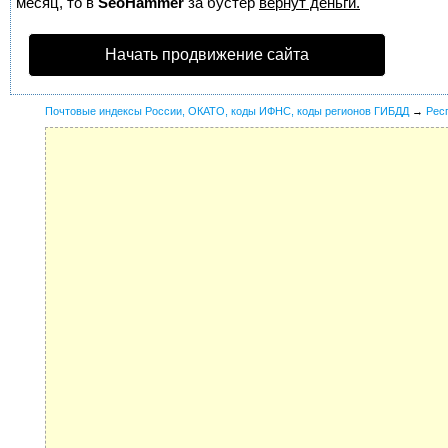
месяц, то в
SeoHammer
за бустер
вернут деньги.
Начать продвижение сайта
Почтовые индексы России, ОКАТО, коды ИФНС, коды регионов ГИБДД
→
Рес