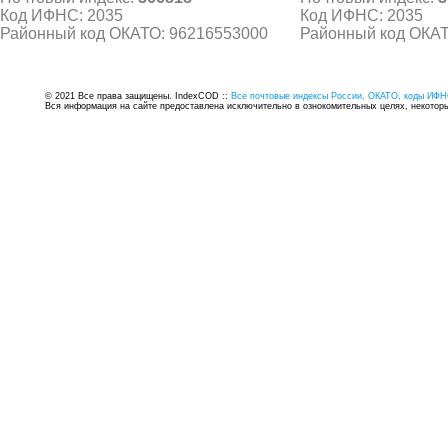
Код ИФНС: 2035
Код ИФНС: 2035
Районный код ОКАТО: 96216553000
Районный код ОКАТ
© 2021 Все права защищены. IndexCOD ::
Все почтовые индексы России, ОКАТО, коды ИФН
Вся информация на сайте предоставлена исключительно в ознокомительных целях, некоторые