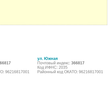
ул. Южная
66817
Почтовый индекс:
366817
Код ИФНС: 2035
О: 96216817001
Районный код ОКАТО: 96216817001
С, коды регионов ГИБДД
 данные могут быть не актуальны...