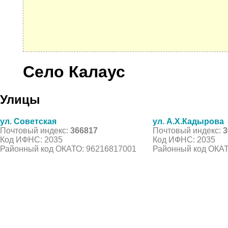
Село Калаус
Улицы
ул. Советская
ул. А.Х.Кадырова
Почтовый индекс:
366817
Почтовый индекс:
3
Код ИФНС: 2035
Код ИФНС: 2035
Районный код ОКАТО: 96216817001
Районный код ОКАТ
© 2021 Все права защищены. IndexCOD ::
Все почтовые индексы России, ОКАТО, коды ИФН
Вся информация на сайте предоставлена исключительно в ознокомительных целях, некоторые