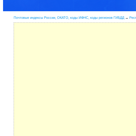
Почтовые индексы России, ОКАТО, коды ИФНС, коды регионов ГИБДД
→
Рес