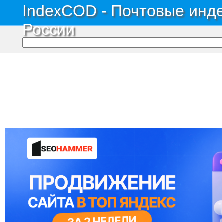
IndexCOD - Почтовые инде
России