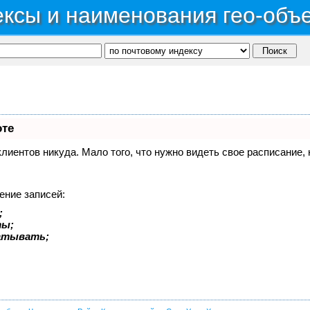
ксы и наименования гео-объ
оте
 клиентов никуда. Мало того, что нужно видеть свое расписание
ение записей:
;
ты;
батывать;