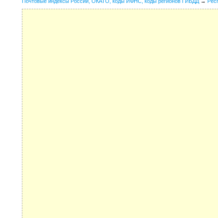
Почтовые индексы России, ОКАТО, коды ИФНС, коды регионов ГИБДД
→
Рес