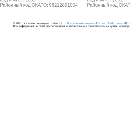
Районный код ОКАТО: 96212891004
Районный код ОКАТ
© 2021 Все права защищены. IndexCOD ::
Все почтовые индексы России, ОКАТО, коды ИФН
Вся информация на сайте предоставлена исключительно в ознокомительных целях, некоторые