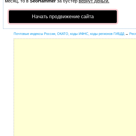
месяц, то в
SeoHammer
за бустер
вернут деньги.
Начать продвижение сайта
Почтовые индексы России, ОКАТО, коды ИФНС, коды регионов ГИБДД
→
Рес