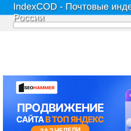
IndexCOD - Почтовые инде
России