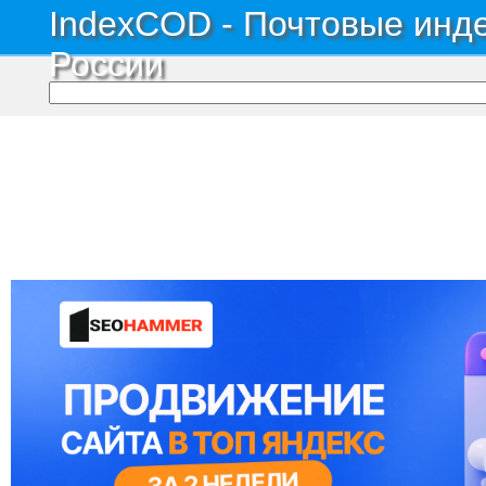
IndexCOD - Почтовые инде
России