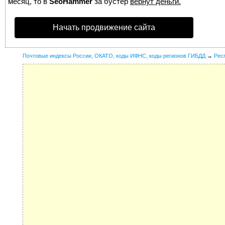
месяц, то в
SeoHammer
за бустер
вернут деньги.
Начать продвижение сайта
Почтовые индексы России, ОКАТО, коды ИФНС, коды регионов ГИБДД
→
Рес