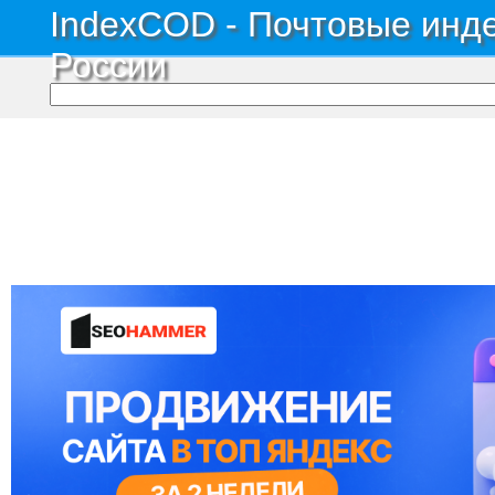
IndexCOD - Почтовые инде
России