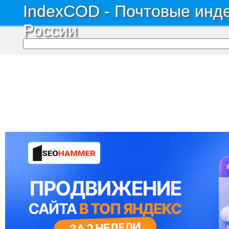
IndexCOD - Почтовые инде
России