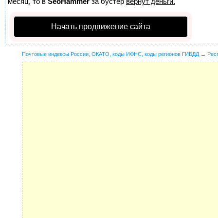
месяц, то в
SeoHammer
за бустер
вернут деньги.
Начать продвижение сайта
Почтовые индексы России, ОКАТО, коды ИФНС, коды регионов ГИБДД
→
Рес