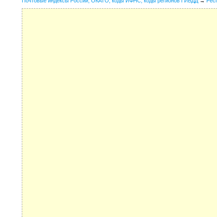
Почтовые индексы России, ОКАТО, коды ИФНС, коды регионов ГИБДД
→
Рес