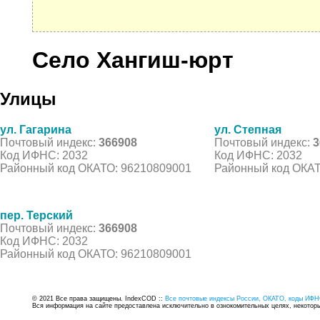
Село Хангиш-юрт
Улицы
ул. Гагарина
ул. Степная
Почтовый индекс:
366908
Почтовый индекс:
3
Код ИФНС: 2032
Код ИФНС: 2032
Районный код ОКАТО: 96210809001
Районный код ОКАТ
пер. Терский
Почтовый индекс:
366908
Код ИФНС: 2032
Районный код ОКАТО: 96210809001
© 2021 Все права защищены. IndexCOD ::
Все почтовые индексы России, ОКАТО, коды ИФН
Вся информация на сайте предоставлена исключительно в ознокомительных целях, некоторые