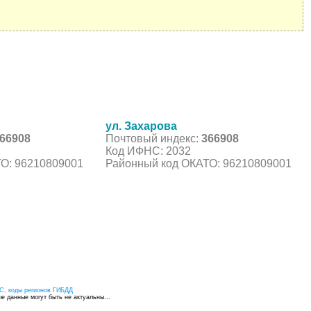
ул. Захарова
66908
Почтовый индекс:
366908
Код ИФНС: 2032
О: 96210809001
Районный код ОКАТО: 96210809001
С, коды регионов ГИБДД
 данные могут быть не актуальны...