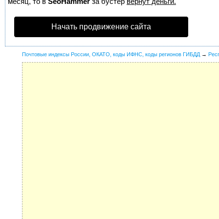
месяц, то в
SeoHammer
за бустер
вернут деньги.
Начать продвижение сайта
Почтовые индексы России, ОКАТО, коды ИФНС, коды регионов ГИБДД
→
Рес