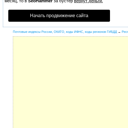
месяц, то в
SeoHammer
за бустер
вернут деньги.
Начать продвижение сайта
Почтовые индексы России, ОКАТО, коды ИФНС, коды регионов ГИБДД
→
Рес