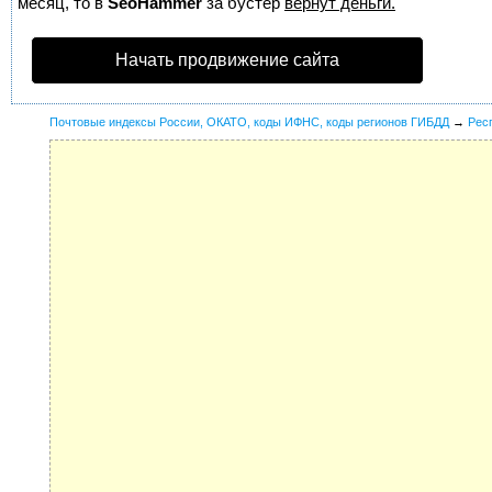
месяц, то в
SeoHammer
за бустер
вернут деньги.
Начать продвижение сайта
Почтовые индексы России, ОКАТО, коды ИФНС, коды регионов ГИБДД
→
Рес