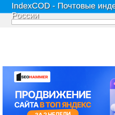
IndexCOD - Почтовые инде
России