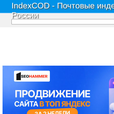
IndexCOD - Почтовые инде
России