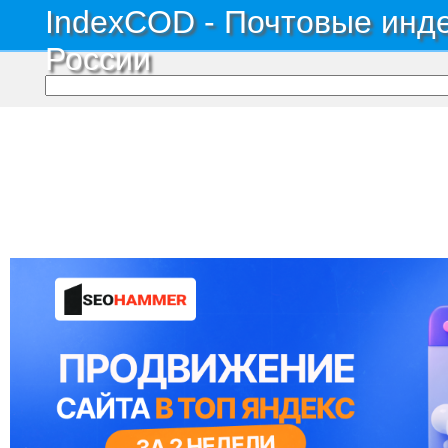
IndexCOD - Почтовые инде
России