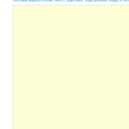
Почтовые индексы России, ОКАТО, коды ИФНС, коды регионов ГИБДД
→
Рес