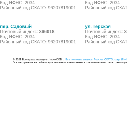
Код ИФНС: 2034
Код ИФНС: 2034
Районный код ОКАТО: 96207819001
Районный код ОКАТ
пер. Садовый
ул. Терская
Почтовый индекс:
366018
Почтовый индекс:
3
Код ИФНС: 2034
Код ИФНС: 2034
Районный код ОКАТО: 96207819001
Районный код ОКАТ
© 2021 Все права защищены. IndexCOD ::
Все почтовые индексы России, ОКАТО, коды ИФН
Вся информация на сайте предоставлена исключительно в ознокомительных целях, некоторые