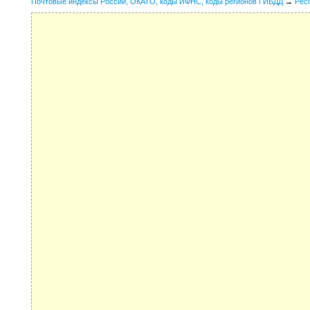
Почтовые индексы России, ОКАТО, коды ИФНС, коды регионов ГИБДД
→
Рес