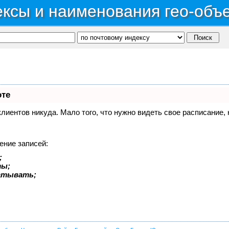
ксы и наименования гео-объ
оте
 клиентов никуда. Мало того, что нужно видеть свое расписание
ение записей:
;
ты;
батывать;