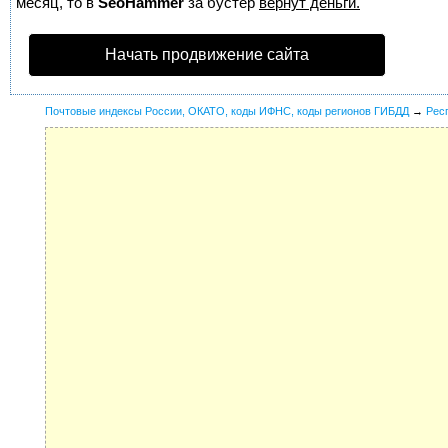
месяц, то в
SeoHammer
за бустер
вернут деньги.
Начать продвижение сайта
Почтовые индексы России, ОКАТО, коды ИФНС, коды регионов ГИБДД
→
Рес