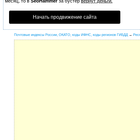
месяц, то в
SeoHammer
за бустер
вернут деньги.
Начать продвижение сайта
Почтовые индексы России, ОКАТО, коды ИФНС, коды регионов ГИБДД
→
Рес