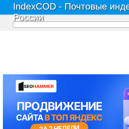
IndexCOD - Почтовые инде
России