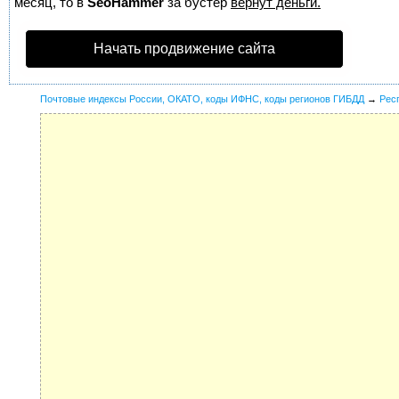
месяц, то в
SeoHammer
за бустер
вернут деньги.
Начать продвижение сайта
Почтовые индексы России, ОКАТО, коды ИФНС, коды регионов ГИБДД
→
Рес