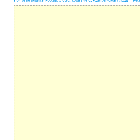
Почтовые индексы России, ОКАТО, коды ИФНС, коды регионов ГИБДД
→
Рес