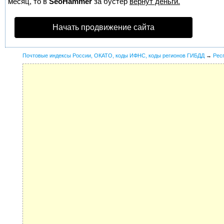
месяц, то в
SeoHammer
за бустер
вернут деньги.
Начать продвижение сайта
Почтовые индексы России, ОКАТО, коды ИФНС, коды регионов ГИБДД
→
Рес