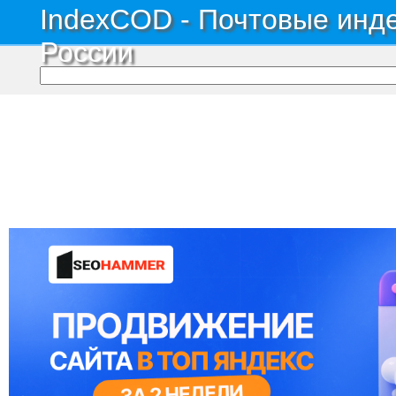
IndexCOD - Почтовые инде
России